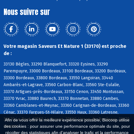
Nous suivre sur
Votre magasin Saveurs Et Nature 1 (33170) est proche
de :
33130 Bègles, 33290 Blanquefort, 33320 Eysines, 33290
Parempuyre, 33000 Bordeaux, 33100 Bordeaux, 33200 Bordeaux,
33300 Bordeaux, 33800 Bordeaux, 33550 Langoiran, 33440
Ambarès-et-Lagrave, 33560 Carbon-Blanc, 33560 Ste-Eulalie,
33370 Artigues-près-Bordeaux, 33150 Cenon, 33450 Montussan,
33370 Yvrac, 33880 Baurech, 33370 Bonnetan, 33880 Cambes,
33360 Camblanes-et-Meynac, 33360 Carignan-de-Bordeaux, 33360
Cénac, 33370 Fargues-St-Hilaire, 33550 Haux, 33360 Latresne,
33670 Le Pout, 33550 Le Tourne, 33360 Lignan-de-Bordeaux, 33370
Afin de vous offrir la meilleure expérience possible, Biocoop utilise
Loupes
des cookies : pour assurer une performance optimale du site, pour
récolter des statistiques afin d'analyser le trafic et la performance