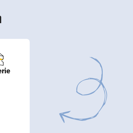
n
rie