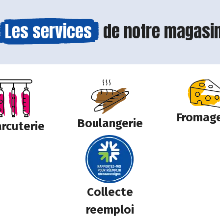
Les services
de notre magasi
Fromage
Boulangerie
rcuterie
Collecte
reemploi