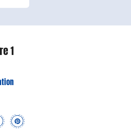
re 1
ation