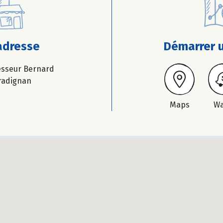
adresse
Démarrer u
esseur Bernard
radignan
Maps
W