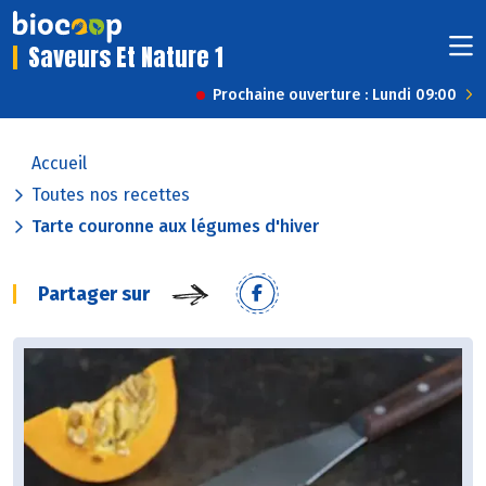
Saveurs Et Nature 1
Prochaine ouverture : Lundi 09:00
Accueil
Toutes nos recettes
Tarte couronne aux légumes d'hiver
Partager sur