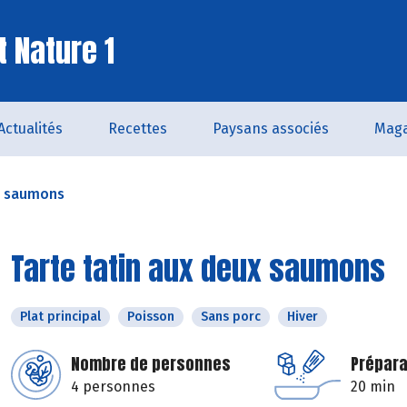
t Nature 1
Actualités
Recettes
Paysans associés
Maga
ux saumons
Tarte tatin aux deux saumons
Plat principal
Poisson
Sans porc
Hiver
Nombre de personnes
Prépara
4 personnes
20 min