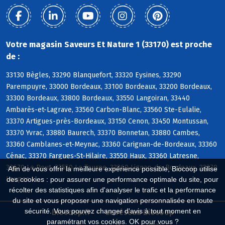
Votre magasin Saveurs Et Nature 1 (33170) est proche
de :
33130 Bègles, 33290 Blanquefort, 33320 Eysines, 33290
Parempuyre, 33000 Bordeaux, 33100 Bordeaux, 33200 Bordeaux,
33300 Bordeaux, 33800 Bordeaux, 33550 Langoiran, 33440
Ambarès-et-Lagrave, 33560 Carbon-Blanc, 33560 Ste-Eulalie,
33370 Artigues-près-Bordeaux, 33150 Cenon, 33450 Montussan,
33370 Yvrac, 33880 Baurech, 33370 Bonnetan, 33880 Cambes,
33360 Camblanes-et-Meynac, 33360 Carignan-de-Bordeaux, 33360
Cénac, 33370 Fargues-St-Hilaire, 33550 Haux, 33360 Latresne,
33670 Le Pout, 33550 Le Tourne, 33360 Lignan-de-Bordeaux, 33370
Afin de vous offrir la meilleure expérience possible, Biocoop utilise
Loupes
des cookies : pour assurer une performance optimale du site, pour
récolter des statistiques afin d'analyser le trafic et la performance
du site et vous proposer une navigation personnalisée en toute
sécurité. Vous pouvez changer d'avis à tout moment en
Biocoop.fr
Le réseau Biocoop
paramétrant vos cookies. OK pour vous ?