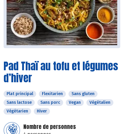
Pad Thaï au tofu et légumes
d’hiver
Plat principal
Flexitarien
Sans gluten
Sans lactose
Sans porc
Vegan
Végétalien
Végétarien
Hiver
Nombre de personnes