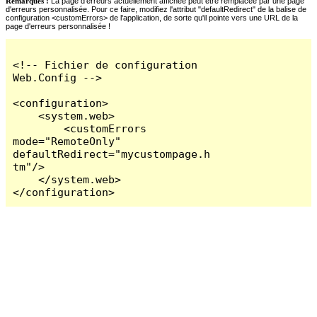
Remarques :
La page d'erreurs actuellement affichée peut être remplacée par une page
d'erreurs personnalisée. Pour ce faire, modifiez l'attribut "defaultRedirect" de la balise de
configuration <customErrors> de l'application, de sorte qu'il pointe vers une URL de la
page d'erreurs personnalisée !
<!-- Fichier de configuration 
Web.Config -->

<configuration>

    <system.web>

        <customErrors 
mode="RemoteOnly" 
defaultRedirect="mycustompage.h
tm"/>

    </system.web>

</configuration>