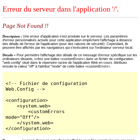
Erreur du serveur dans l'application '/'.
Page Not Found !!
Description :
Une erreur d'application s'est produite sur le serveur. Les paramètres
d'erreur personnalisés actuels pour cette application empêchent l'affichage à distance
des détails de l'erreur de l'application (pour des raisons de sécurité). Cependant, ils
peuvent être affichés par les navigateurs qui s'exécutent sur l'ordinateur serveur local.
Détails =
Pour permettre l'affichage des détails de ce message d'erreur spécifique sur les
ordinateurs distants, créez une balise <customErrors> dans un fichier de configuration
"web.config" situé dans le répertoire racine de l'application Web en cours. Attribuez
ensuite la valeur "off" à l'attribut "mode" de cette balise <customErrors>.
<!-- Fichier de configuration 
Web.Config -->

<configuration>

    <system.web>

        <customErrors 
mode="Off"/>

    </system.web>

</configuration>