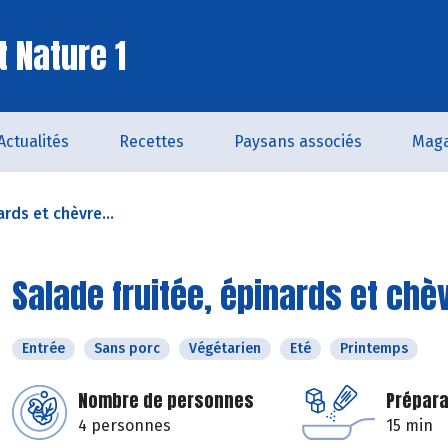
t Nature 1
Actualités
Recettes
Paysans associés
Maga
ards et chèvre...
Salade fruitée, épinards et chèv
Entrée
Sans porc
Végétarien
Eté
Printemps
Nombre de personnes
Prépara
4 personnes
15 min