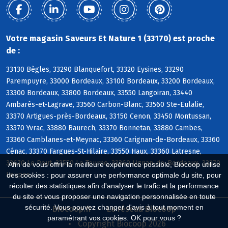
Votre magasin Saveurs Et Nature 1 (33170) est proche
de :
33130 Bègles, 33290 Blanquefort, 33320 Eysines, 33290
Parempuyre, 33000 Bordeaux, 33100 Bordeaux, 33200 Bordeaux,
33300 Bordeaux, 33800 Bordeaux, 33550 Langoiran, 33440
Ambarès-et-Lagrave, 33560 Carbon-Blanc, 33560 Ste-Eulalie,
33370 Artigues-près-Bordeaux, 33150 Cenon, 33450 Montussan,
33370 Yvrac, 33880 Baurech, 33370 Bonnetan, 33880 Cambes,
33360 Camblanes-et-Meynac, 33360 Carignan-de-Bordeaux, 33360
Cénac, 33370 Fargues-St-Hilaire, 33550 Haux, 33360 Latresne,
33670 Le Pout, 33550 Le Tourne, 33360 Lignan-de-Bordeaux, 33370
Afin de vous offrir la meilleure expérience possible, Biocoop utilise
Loupes
des cookies : pour assurer une performance optimale du site, pour
récolter des statistiques afin d'analyser le trafic et la performance
du site et vous proposer une navigation personnalisée en toute
sécurité. Vous pouvez changer d'avis à tout moment en
Biocoop.fr
Le réseau Biocoop
paramétrant vos cookies. OK pour vous ?
Copyright Biocoop 2026