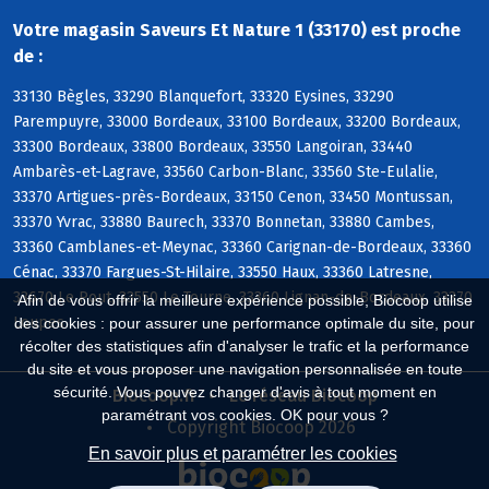
Votre magasin Saveurs Et Nature 1 (33170) est proche
de :
33130 Bègles, 33290 Blanquefort, 33320 Eysines, 33290
Parempuyre, 33000 Bordeaux, 33100 Bordeaux, 33200 Bordeaux,
33300 Bordeaux, 33800 Bordeaux, 33550 Langoiran, 33440
Ambarès-et-Lagrave, 33560 Carbon-Blanc, 33560 Ste-Eulalie,
33370 Artigues-près-Bordeaux, 33150 Cenon, 33450 Montussan,
33370 Yvrac, 33880 Baurech, 33370 Bonnetan, 33880 Cambes,
33360 Camblanes-et-Meynac, 33360 Carignan-de-Bordeaux, 33360
Cénac, 33370 Fargues-St-Hilaire, 33550 Haux, 33360 Latresne,
33670 Le Pout, 33550 Le Tourne, 33360 Lignan-de-Bordeaux, 33370
Afin de vous offrir la meilleure expérience possible, Biocoop utilise
Loupes
des cookies : pour assurer une performance optimale du site, pour
récolter des statistiques afin d'analyser le trafic et la performance
du site et vous proposer une navigation personnalisée en toute
sécurité. Vous pouvez changer d'avis à tout moment en
Biocoop.fr
Le réseau Biocoop
paramétrant vos cookies. OK pour vous ?
Copyright Biocoop 2026
En savoir plus et paramétrer les cookies