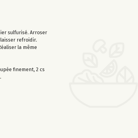
er sulfurisé. Arroser
aisser refroidir.
 Réaliser la même
oupée finement, 2 cs
.