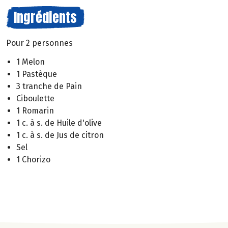
Ingrédients
Pour 2 personnes
1 Melon
1 Pastèque
3 tranche de Pain
Ciboulette
1 Romarin
1 c. à s. de Huile d'olive
1 c. à s. de Jus de citron
Sel
1 Chorizo