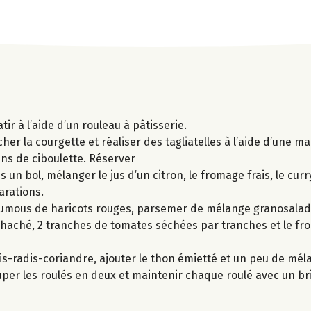
ir à l’aide d’un rouleau à pâtisserie.
er la courgette et réaliser des tagliatelles à l’aide d’une m
ins de ciboulette. Réserver
 un bol, mélanger le jus d’un citron, le fromage frais, le curr
arations.
oumous de haricots rouges, parsemer de mélange granosalade
on haché, 2 tranches de tomates séchées par tranches et le f
is-radis-coriandre, ajouter le thon émietté et un peu de mé
uper les roulés en deux et maintenir chaque roulé avec un br