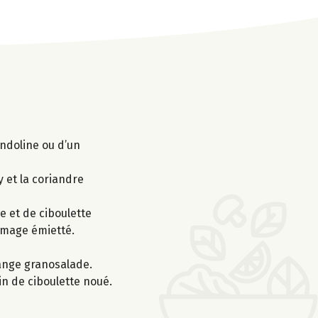
andoline ou d’un
y et la coriandre
 et de ciboulette
romage émietté.
lange granosalade.
in de ciboulette noué.