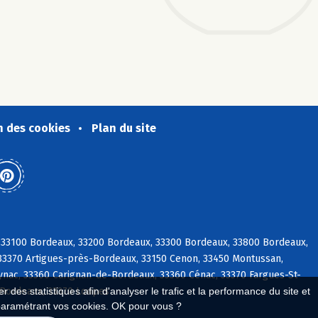
n des cookies
Plan du site
, 33100 Bordeaux, 33200 Bordeaux, 33300 Bordeaux, 33800 Bordeaux,
 33370 Artigues-près-Bordeaux, 33150 Cenon, 33450 Montussan,
nac, 33360 Carignan-de-Bordeaux, 33360 Cénac, 33370 Fargues-St-
e-Bordeaux, 33370 Loupes
 des statistiques afin d'analyser le trafic et la performance du site et
paramétrant vos cookies. OK pour vous ?