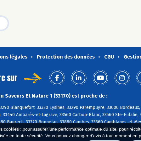
ons légales
Protection des données
CGU
Gestio
re sur
n Saveurs Et Nature 1 (33170) est proche de :
33290 Blanquefort, 33320 Eysines, 33290 Parempuyre, 33000 Bordeaux
n, 33440 Ambarès-et-Lagrave, 33560 Carbon-Blanc, 33560 Ste-Eulalie,
3880 Baurech, 33370 Bonnetan, 33880 Cambes, 33360 Camblanes-et-Mey
Haux, 33360 Latresne, 33670 Le Pout, 33550 Le Tourne, 33360 Lignan-d
es cookies : pour assurer une performance optimale du site, pour récolter
isée en toute sécurité. Vous pouvez changer d'avis à tout moment en 