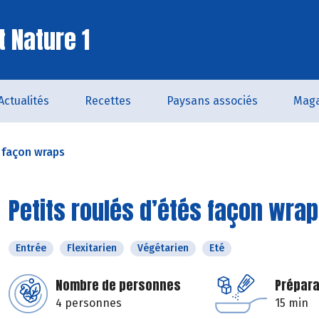
t Nature 1
Actualités
Recettes
Paysans associés
Maga
s façon wraps
Petits roulés d’étés façon wra
Entrée
Flexitarien
Végétarien
Eté
Nombre de personnes
Prépara
4 personnes
15 min