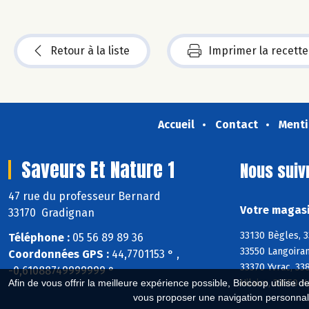
Retour à la liste
Imprimer la recette
Accueil
Contact
Menti
Saveurs Et Nature 1
Nous suiv
47 rue du professeur Bernard
Votre magasi
33170 Gradignan
33130 Bègles, 
Téléphone :
05 56 89 89 36
33550 Langoira
Coordonnées GPS :
44,7701153 ° ,
33370 Yvrac, 3
-0,61088749999999 °
Hilaire, 33550 
Afin de vous offrir la meilleure expérience possible, Biocoop utilise d
vous proposer une navigation personnal