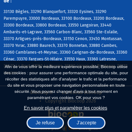
de :
33130 Bègles, 33290 Blanquefort, 33320 Eysines, 33290
Parempuyre, 33000 Bordeaux, 33100 Bordeaux, 33200 Bordeaux,
33300 Bordeaux, 33800 Bordeaux, 33550 Langoiran, 33440
Ambarès-et-Lagrave, 33560 Carbon-Blanc, 33560 Ste-Eulalie,
33370 Artigues-près-Bordeaux, 33150 Cenon, 33450 Montussan,
33370 Yvrac, 33880 Baurech, 33370 Bonnetan, 33880 Cambes,
33360 Camblanes-et-Meynac, 33360 Carignan-de-Bordeaux, 33360
Cénac, 33370 Fargues-St-Hilaire, 33550 Haux, 33360 Latresne,
33670 Le Pout, 33550 Le Tourne, 33360 Lignan-de-Bordeaux, 33370
Afin de vous offrir la meilleure expérience possible, Biocoop utilise
Loupes
des cookies : pour assurer une performance optimale du site, pour
récolter des statistiques afin d'analyser le trafic et la performance
du site et vous proposer une navigation personnalisée en toute
sécurité. Vous pouvez changer d'avis à tout moment en
Biocoop.fr
Le réseau Biocoop
paramétrant vos cookies. OK pour vous ?
Copyright Biocoop 2026
En savoir plus et paramétrer les cookies
Je refuse
J'accepte
Réalisé par