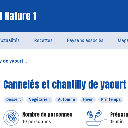
t Nature 1
Actualités
Recettes
Paysans associés
Maga
y de yaourt...
Cannelés et chantilly de yaourt
Dessert
Végétarien
Automne
Hiver
Printemps
Nombre de personnes
Prépara
10 personnes
15 min