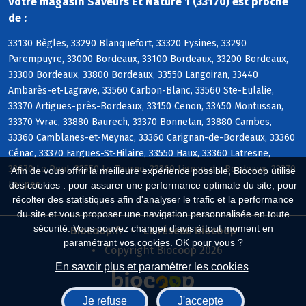
Votre magasin Saveurs Et Nature 1 (33170) est proche
de :
33130 Bègles, 33290 Blanquefort, 33320 Eysines, 33290
Parempuyre, 33000 Bordeaux, 33100 Bordeaux, 33200 Bordeaux,
33300 Bordeaux, 33800 Bordeaux, 33550 Langoiran, 33440
Ambarès-et-Lagrave, 33560 Carbon-Blanc, 33560 Ste-Eulalie,
33370 Artigues-près-Bordeaux, 33150 Cenon, 33450 Montussan,
33370 Yvrac, 33880 Baurech, 33370 Bonnetan, 33880 Cambes,
33360 Camblanes-et-Meynac, 33360 Carignan-de-Bordeaux, 33360
Cénac, 33370 Fargues-St-Hilaire, 33550 Haux, 33360 Latresne,
33670 Le Pout, 33550 Le Tourne, 33360 Lignan-de-Bordeaux, 33370
Afin de vous offrir la meilleure expérience possible, Biocoop utilise
Loupes
des cookies : pour assurer une performance optimale du site, pour
récolter des statistiques afin d'analyser le trafic et la performance
du site et vous proposer une navigation personnalisée en toute
sécurité. Vous pouvez changer d'avis à tout moment en
Biocoop.fr
Le réseau Biocoop
paramétrant vos cookies. OK pour vous ?
Copyright Biocoop 2026
En savoir plus et paramétrer les cookies
Je refuse
J'accepte