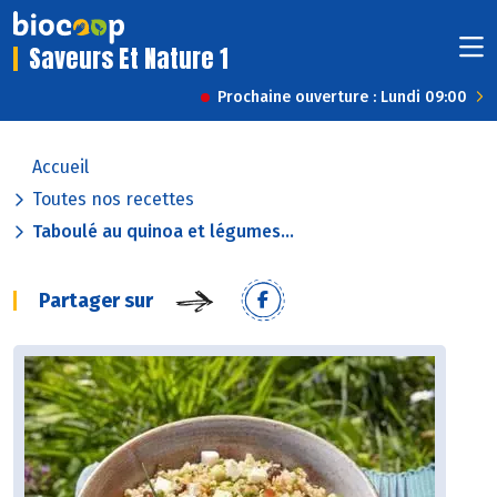
Saveurs Et Nature 1
Prochaine ouverture : Lundi 09:00
Accueil
Toutes nos recettes
Taboulé au quinoa et légumes...
Partager sur