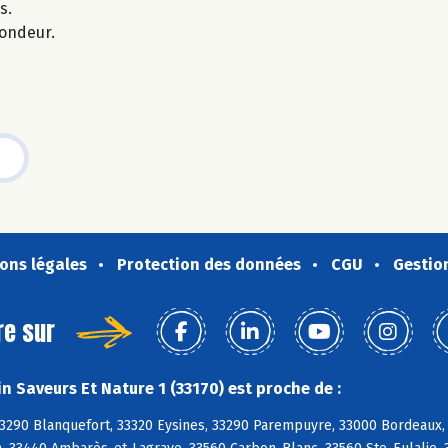
s.
fondeur.
ons légales
Protection des données
CGU
Gestio
re sur
n Saveurs Et Nature 1 (33170) est proche de :
33290 Blanquefort, 33320 Eysines, 33290 Parempuyre, 33000 Bordeaux