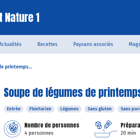
t Nature 1
Actualités
Recettes
Paysans associés
Maga
e printemps...
Soupe de légumes de printemps 
Entrée
Flexitarien
Légumes
Sans gluten
Sans por
Nombre de personnes
Prépara
4 personnes
20 min