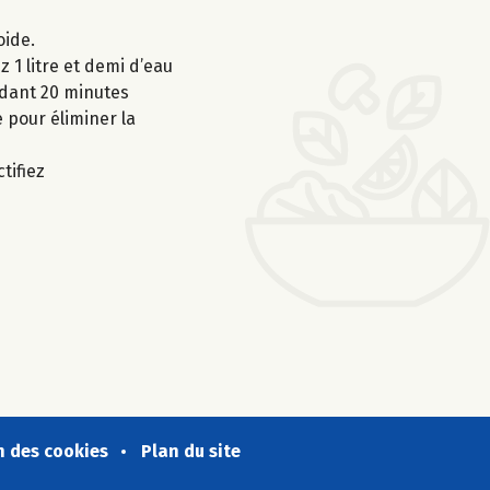
oide.
z 1 litre et demi d’eau
endant 20 minutes
e pour éliminer la
tifiez
n des cookies
Plan du site