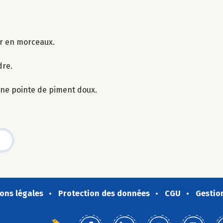
er en morceaux.
.
dre.
une pointe de piment doux.
ons légales
Protection des données
CGU
Gestio