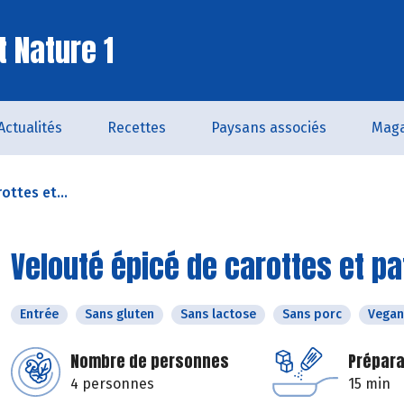
t Nature 1
Actualités
Recettes
Paysans associés
Maga
ottes et...
Velouté épicé de carottes et p
Entrée
Sans gluten
Sans lactose
Sans porc
Vegan
Nombre de personnes
Prépara
4 personnes
15 min