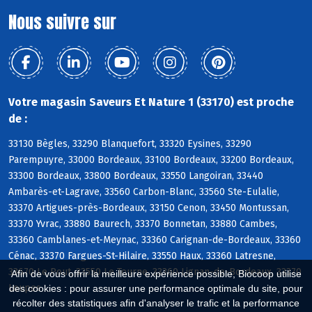
Nous suivre sur
Votre magasin Saveurs Et Nature 1 (33170) est proche
de :
33130 Bègles, 33290 Blanquefort, 33320 Eysines, 33290
Parempuyre, 33000 Bordeaux, 33100 Bordeaux, 33200 Bordeaux,
33300 Bordeaux, 33800 Bordeaux, 33550 Langoiran, 33440
Ambarès-et-Lagrave, 33560 Carbon-Blanc, 33560 Ste-Eulalie,
33370 Artigues-près-Bordeaux, 33150 Cenon, 33450 Montussan,
33370 Yvrac, 33880 Baurech, 33370 Bonnetan, 33880 Cambes,
33360 Camblanes-et-Meynac, 33360 Carignan-de-Bordeaux, 33360
Cénac, 33370 Fargues-St-Hilaire, 33550 Haux, 33360 Latresne,
33670 Le Pout, 33550 Le Tourne, 33360 Lignan-de-Bordeaux, 33370
Afin de vous offrir la meilleure expérience possible, Biocoop utilise
Loupes
des cookies : pour assurer une performance optimale du site, pour
récolter des statistiques afin d'analyser le trafic et la performance