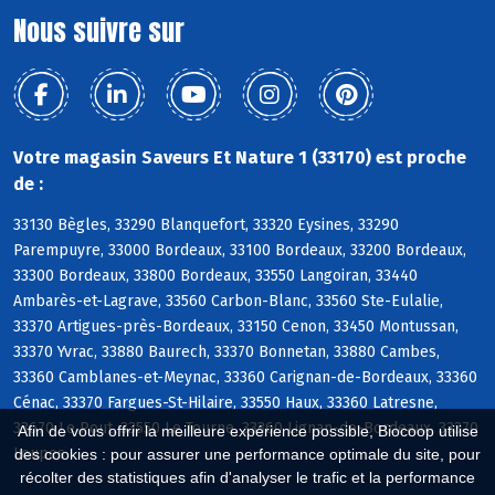
Nous suivre sur
Votre magasin Saveurs Et Nature 1 (33170) est proche
de :
33130 Bègles, 33290 Blanquefort, 33320 Eysines, 33290
Parempuyre, 33000 Bordeaux, 33100 Bordeaux, 33200 Bordeaux,
33300 Bordeaux, 33800 Bordeaux, 33550 Langoiran, 33440
Ambarès-et-Lagrave, 33560 Carbon-Blanc, 33560 Ste-Eulalie,
33370 Artigues-près-Bordeaux, 33150 Cenon, 33450 Montussan,
33370 Yvrac, 33880 Baurech, 33370 Bonnetan, 33880 Cambes,
33360 Camblanes-et-Meynac, 33360 Carignan-de-Bordeaux, 33360
Cénac, 33370 Fargues-St-Hilaire, 33550 Haux, 33360 Latresne,
33670 Le Pout, 33550 Le Tourne, 33360 Lignan-de-Bordeaux, 33370
Afin de vous offrir la meilleure expérience possible, Biocoop utilise
Loupes
des cookies : pour assurer une performance optimale du site, pour
récolter des statistiques afin d'analyser le trafic et la performance