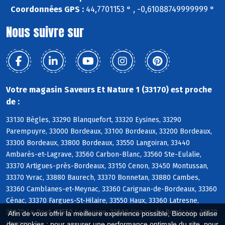
Coordonnées GPS :
44,7701153 ° , -0,61088749999999 °
Nous suivre sur
Votre magasin Saveurs Et Nature 1 (33170) est proche
de :
33130 Bègles, 33290 Blanquefort, 33320 Eysines, 33290
Parempuyre, 33000 Bordeaux, 33100 Bordeaux, 33200 Bordeaux,
33300 Bordeaux, 33800 Bordeaux, 33550 Langoiran, 33440
Ambarès-et-Lagrave, 33560 Carbon-Blanc, 33560 Ste-Eulalie,
33370 Artigues-près-Bordeaux, 33150 Cenon, 33450 Montussan,
33370 Yvrac, 33880 Baurech, 33370 Bonnetan, 33880 Cambes,
33360 Camblanes-et-Meynac, 33360 Carignan-de-Bordeaux, 33360
Cénac, 33370 Fargues-St-Hilaire, 33550 Haux, 33360 Latresne,
33670 Le Pout, 33550 Le Tourne, 33360 Lignan-de-Bordeaux, 33370
Afin de vous offrir la meilleure expérience possible, Biocoop utilise
Loupes
des cookies : pour assurer une performance optimale du site, pour