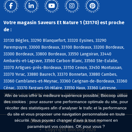
Votre magasin Saveurs Et Nature 1 (33170) est proche
de :
33130 Bègles, 33290 Blanquefort, 33320 Eysines, 33290
Parempuyre, 33000 Bordeaux, 33100 Bordeaux, 33200 Bordeaux,
33300 Bordeaux, 33800 Bordeaux, 33550 Langoiran, 33440
Ambarès-et-Lagrave, 33560 Carbon-Blanc, 33560 Ste-Eulalie,
33370 Artigues-près-Bordeaux, 33150 Cenon, 33450 Montussan,
33370 Yvrac, 33880 Baurech, 33370 Bonnetan, 33880 Cambes,
33360 Camblanes-et-Meynac, 33360 Carignan-de-Bordeaux, 33360
Cénac, 33370 Fargues-St-Hilaire, 33550 Haux, 33360 Latresne,
33670 Le Pout, 33550 Le Tourne, 33360 Lignan-de-Bordeaux, 33370
Afin de vous offrir la meilleure expérience possible, Biocoop utilise
Loupes
des cookies : pour assurer une performance optimale du site, pour
récolter des statistiques afin d'analyser le trafic et la performance
du site et vous proposer une navigation personnalisée en toute
sécurité. Vous pouvez changer d'avis à tout moment en
Biocoop.fr
Le réseau Biocoop
paramétrant vos cookies. OK pour vous ?
Copyright Biocoop 2026