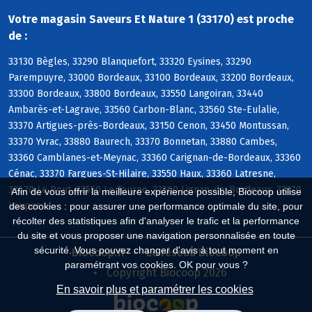
Votre magasin Saveurs Et Nature 1 (33170) est proche
de :
33130 Bègles, 33290 Blanquefort, 33320 Eysines, 33290
Parempuyre, 33000 Bordeaux, 33100 Bordeaux, 33200 Bordeaux,
33300 Bordeaux, 33800 Bordeaux, 33550 Langoiran, 33440
Ambarès-et-Lagrave, 33560 Carbon-Blanc, 33560 Ste-Eulalie,
33370 Artigues-près-Bordeaux, 33150 Cenon, 33450 Montussan,
33370 Yvrac, 33880 Baurech, 33370 Bonnetan, 33880 Cambes,
33360 Camblanes-et-Meynac, 33360 Carignan-de-Bordeaux, 33360
Cénac, 33370 Fargues-St-Hilaire, 33550 Haux, 33360 Latresne,
33670 Le Pout, 33550 Le Tourne, 33360 Lignan-de-Bordeaux, 33370
Afin de vous offrir la meilleure expérience possible, Biocoop utilise
Loupes
des cookies : pour assurer une performance optimale du site, pour
récolter des statistiques afin d'analyser le trafic et la performance
du site et vous proposer une navigation personnalisée en toute
sécurité. Vous pouvez changer d'avis à tout moment en
Biocoop.fr
Le réseau Biocoop
paramétrant vos cookies. OK pour vous ?
Copyright Biocoop 2026
En savoir plus et paramétrer les cookies