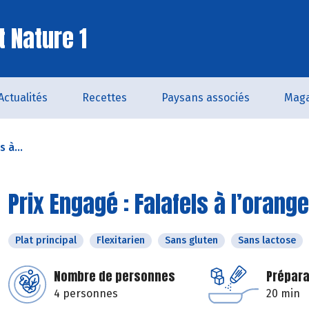
t Nature 1
Actualités
Recettes
Paysans associés
Maga
 à...
Prix Engagé : Falafels à l’orang
Plat principal
Flexitarien
Sans gluten
Sans lactose
Nombre de personnes
Prépara
4 personnes
20 min