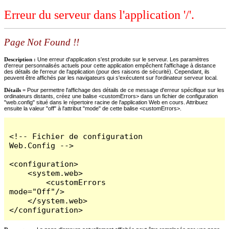
Erreur du serveur dans l'application '/'.
Page Not Found !!
Description :
Une erreur d'application s'est produite sur le serveur. Les paramètres
d'erreur personnalisés actuels pour cette application empêchent l'affichage à distance
des détails de l'erreur de l'application (pour des raisons de sécurité). Cependant, ils
peuvent être affichés par les navigateurs qui s'exécutent sur l'ordinateur serveur local.
Détails =
Pour permettre l'affichage des détails de ce message d'erreur spécifique sur les
ordinateurs distants, créez une balise <customErrors> dans un fichier de configuration
"web.config" situé dans le répertoire racine de l'application Web en cours. Attribuez
ensuite la valeur "off" à l'attribut "mode" de cette balise <customErrors>.
<!-- Fichier de configuration 
Web.Config -->

<configuration>

    <system.web>

        <customErrors 
mode="Off"/>

    </system.web>

</configuration>