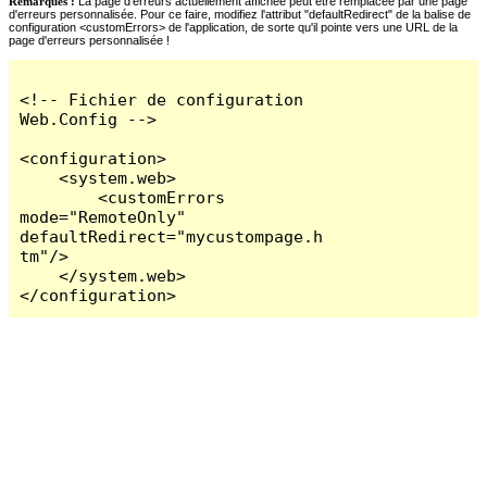
Remarques :
La page d'erreurs actuellement affichée peut être remplacée par une page
d'erreurs personnalisée. Pour ce faire, modifiez l'attribut "defaultRedirect" de la balise de
configuration <customErrors> de l'application, de sorte qu'il pointe vers une URL de la
page d'erreurs personnalisée !
<!-- Fichier de configuration 
Web.Config -->

<configuration>

    <system.web>

        <customErrors 
mode="RemoteOnly" 
defaultRedirect="mycustompage.h
tm"/>

    </system.web>

</configuration>