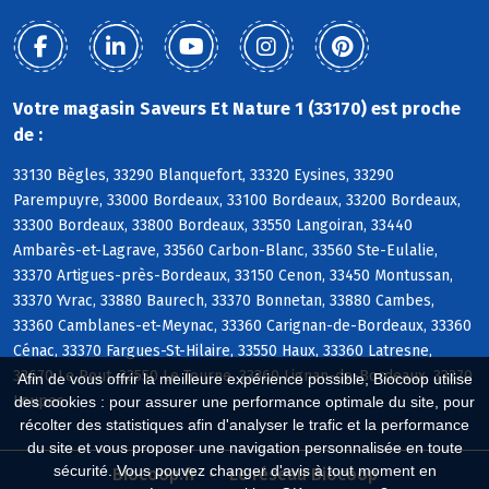
Votre magasin Saveurs Et Nature 1 (33170) est proche
de :
33130 Bègles, 33290 Blanquefort, 33320 Eysines, 33290
Parempuyre, 33000 Bordeaux, 33100 Bordeaux, 33200 Bordeaux,
33300 Bordeaux, 33800 Bordeaux, 33550 Langoiran, 33440
Ambarès-et-Lagrave, 33560 Carbon-Blanc, 33560 Ste-Eulalie,
33370 Artigues-près-Bordeaux, 33150 Cenon, 33450 Montussan,
33370 Yvrac, 33880 Baurech, 33370 Bonnetan, 33880 Cambes,
33360 Camblanes-et-Meynac, 33360 Carignan-de-Bordeaux, 33360
Cénac, 33370 Fargues-St-Hilaire, 33550 Haux, 33360 Latresne,
33670 Le Pout, 33550 Le Tourne, 33360 Lignan-de-Bordeaux, 33370
Afin de vous offrir la meilleure expérience possible, Biocoop utilise
Loupes
des cookies : pour assurer une performance optimale du site, pour
récolter des statistiques afin d'analyser le trafic et la performance
du site et vous proposer une navigation personnalisée en toute
sécurité. Vous pouvez changer d'avis à tout moment en
Biocoop.fr
Le réseau Biocoop