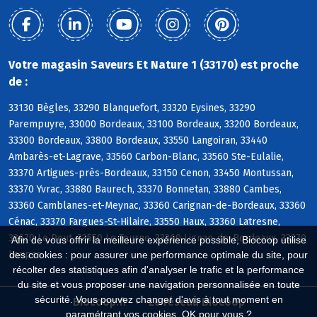
Votre magasin Saveurs Et Nature 1 (33170) est proche
de :
33130 Bègles, 33290 Blanquefort, 33320 Eysines, 33290
Parempuyre, 33000 Bordeaux, 33100 Bordeaux, 33200 Bordeaux,
33300 Bordeaux, 33800 Bordeaux, 33550 Langoiran, 33440
Ambarès-et-Lagrave, 33560 Carbon-Blanc, 33560 Ste-Eulalie,
33370 Artigues-près-Bordeaux, 33150 Cenon, 33450 Montussan,
33370 Yvrac, 33880 Baurech, 33370 Bonnetan, 33880 Cambes,
33360 Camblanes-et-Meynac, 33360 Carignan-de-Bordeaux, 33360
Cénac, 33370 Fargues-St-Hilaire, 33550 Haux, 33360 Latresne,
33670 Le Pout, 33550 Le Tourne, 33360 Lignan-de-Bordeaux, 33370
Afin de vous offrir la meilleure expérience possible, Biocoop utilise
Loupes
des cookies : pour assurer une performance optimale du site, pour
récolter des statistiques afin d'analyser le trafic et la performance
du site et vous proposer une navigation personnalisée en toute
sécurité. Vous pouvez changer d'avis à tout moment en
Biocoop.fr
Le réseau Biocoop
paramétrant vos cookies. OK pour vous ?