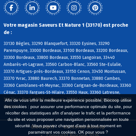
Votre magasin Saveurs Et Nature 1 (33170) est proche
de :
33130 Bègles, 33290 Blanquefort, 33320 Eysines, 33290
Parempuyre, 33000 Bordeaux, 33100 Bordeaux, 33200 Bordeaux,
33300 Bordeaux, 33800 Bordeaux, 33550 Langoiran, 33440
Ambarès-et-Lagrave, 33560 Carbon-Blanc, 33560 Ste-Eulalie,
33370 Artigues-près-Bordeaux, 33150 Cenon, 33450 Montussan,
33370 Yvrac, 33880 Baurech, 33370 Bonnetan, 33880 Cambes,
33360 Camblanes-et-Meynac, 33360 Carignan-de-Bordeaux, 33360
Cénac, 33370 Fargues-St-Hilaire, 33550 Haux, 33360 Latresne,
33670 Le Pout, 33550 Le Tourne, 33360 Lignan-de-Bordeaux, 33370
Afin de vous offrir la meilleure expérience possible, Biocoop utilise
Loupes
des cookies : pour assurer une performance optimale du site, pour
récolter des statistiques afin d'analyser le trafic et la performance
du site et vous proposer une navigation personnalisée en toute
sécurité. Vous pouvez changer d'avis à tout moment en
Biocoop.fr
Le réseau Biocoop
paramétrant vos cookies. OK pour vous ?
Copyright Biocoop 2026