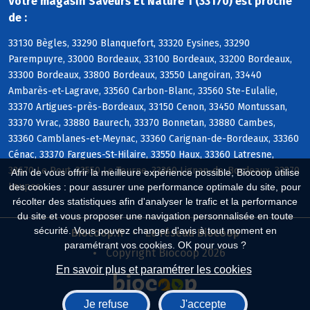
Votre magasin Saveurs Et Nature 1 (33170) est proche
de :
33130 Bègles, 33290 Blanquefort, 33320 Eysines, 33290
Parempuyre, 33000 Bordeaux, 33100 Bordeaux, 33200 Bordeaux,
33300 Bordeaux, 33800 Bordeaux, 33550 Langoiran, 33440
Ambarès-et-Lagrave, 33560 Carbon-Blanc, 33560 Ste-Eulalie,
33370 Artigues-près-Bordeaux, 33150 Cenon, 33450 Montussan,
33370 Yvrac, 33880 Baurech, 33370 Bonnetan, 33880 Cambes,
33360 Camblanes-et-Meynac, 33360 Carignan-de-Bordeaux, 33360
Cénac, 33370 Fargues-St-Hilaire, 33550 Haux, 33360 Latresne,
33670 Le Pout, 33550 Le Tourne, 33360 Lignan-de-Bordeaux, 33370
Afin de vous offrir la meilleure expérience possible, Biocoop utilise
Loupes
des cookies : pour assurer une performance optimale du site, pour
récolter des statistiques afin d'analyser le trafic et la performance
du site et vous proposer une navigation personnalisée en toute
sécurité. Vous pouvez changer d'avis à tout moment en
Biocoop.fr
Le réseau Biocoop
paramétrant vos cookies. OK pour vous ?
Copyright Biocoop 2026
En savoir plus et paramétrer les cookies
Je refuse
J'accepte