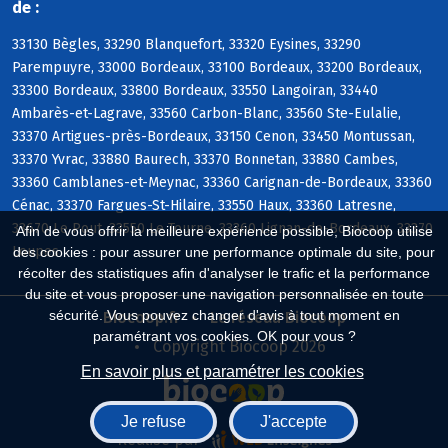
de :
33130 Bègles, 33290 Blanquefort, 33320 Eysines, 33290
Parempuyre, 33000 Bordeaux, 33100 Bordeaux, 33200 Bordeaux,
33300 Bordeaux, 33800 Bordeaux, 33550 Langoiran, 33440
Ambarès-et-Lagrave, 33560 Carbon-Blanc, 33560 Ste-Eulalie,
33370 Artigues-près-Bordeaux, 33150 Cenon, 33450 Montussan,
33370 Yvrac, 33880 Baurech, 33370 Bonnetan, 33880 Cambes,
33360 Camblanes-et-Meynac, 33360 Carignan-de-Bordeaux, 33360
Cénac, 33370 Fargues-St-Hilaire, 33550 Haux, 33360 Latresne,
33670 Le Pout, 33550 Le Tourne, 33360 Lignan-de-Bordeaux, 33370
Afin de vous offrir la meilleure expérience possible, Biocoop utilise
Loupes
des cookies : pour assurer une performance optimale du site, pour
récolter des statistiques afin d'analyser le trafic et la performance
du site et vous proposer une navigation personnalisée en toute
sécurité. Vous pouvez changer d'avis à tout moment en
Biocoop.fr
Le réseau Biocoop
paramétrant vos cookies. OK pour vous ?
Copyright Biocoop 2026
En savoir plus et paramétrer les cookies
Je refuse
J'accepte
Réalisé par